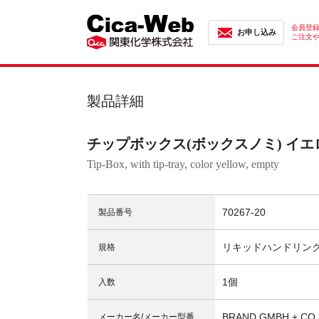
会員登
お申し込み
ご注文
製品詳細
チップボックス(ボックスノミ) イエ
Tip-Box, with tip-tray, color yellow, empty
70267-20
製品番号
リキッドハンドリン
規格
1個
入数
BRAND GMBH + CO 
メーカー名/メーカー型番