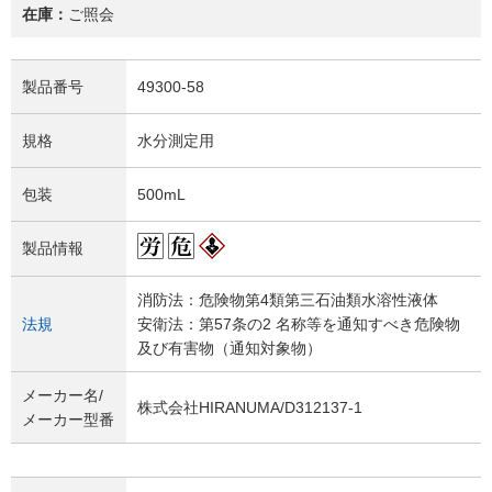
在庫：
ご照会
製品番号
49300-58
規格
水分測定用
包装
500mL
製品情報
消防法：危険物第4類第三石油類水溶性液体
法規
安衛法：第57条の2 名称等を通知すべき危険物
及び有害物（通知対象物）
メーカー名/
株式会社HIRANUMA/D312137-1
メーカー型番