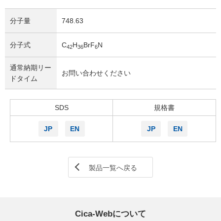
分子量
748.63
分子式
C
H
BrF
N
4
2
3
6
6
通常納期リー
お問い合わせください
ドタイム
SDS
規格書
JP
EN
JP
EN
製品一覧へ戻る
Cica-Webについて