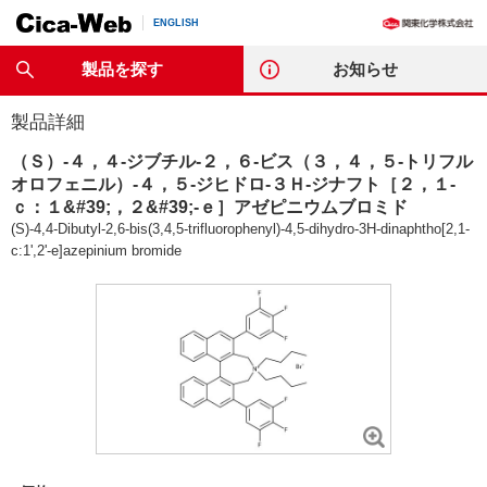
ENGLISH
製品を探す
お知らせ
製品詳細
（
Ｓ
）-４，４-ジブチル-２，６-ビス（３，４，５-トリフル
オロフェニル）-４，５-ジヒドロ-３
Ｈ
-ジナフト［２，１-
ｃ
：１&#39;，２&#39;-
ｅ
］アゼピニウムブロミド
(
S
)-4,4-Dibutyl-2,6-bis(3,4,5-trifluorophenyl)-4,5-dihydro-3
H
-dinaphtho[2,1-
c
:1',2'-
e
]azepinium bromide