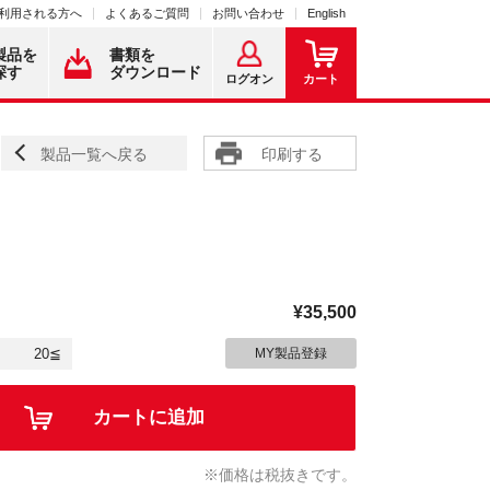
利用される方へ
よくあるご質問
お問い合わせ
English
製品を
書類を
探す
ダウンロード
ログオン
カート
製品一覧へ戻る
印刷する
¥35,500
20≦
MY製品登録
カートに追加
※価格は税抜きです。