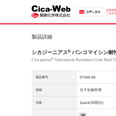
会員登
お申し込み
ご注文
製品詳細
R
シカジーニアス
バンコマイシン耐性
R
Cica geneus
Vancomysin Resistance Gene Real T
07440-96
製品番号
分子生物学用
規格
1pack(30回分)
包装