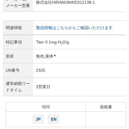
株式会社HIRANUMA/D312138-1
メーカー型番
関連情報
製品情報はこちらからご確認いただけます
特記事項
Titer 0.1mg H
O/g
2
▲
形状
無色,液体
UN番号
2325
通常納期リー
3営業日
ドタイム
SDS
規格書
JP
EN