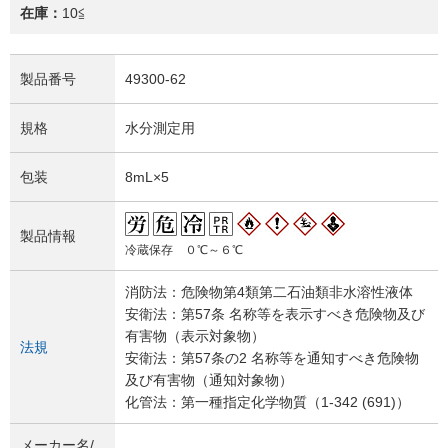
在庫：
10≦
製品番号
49300-62
規格
水分測定用
包装
8mL×5
製品情報
冷蔵保存 ０℃～６℃
消防法：危険物第4類第二石油類非水溶性液体
安衛法：第57条 名称等を表示すべき危険物及び
有害物（表示対象物）
法規
安衛法：第57条の2 名称等を通知すべき危険物
及び有害物（通知対象物）
化管法：第一種指定化学物質（1-342 (691)）
メーカー名/