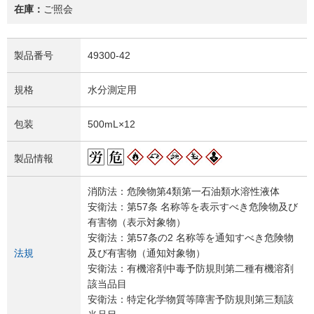
在庫：
ご照会
製品番号
49300-42
規格
水分測定用
包装
500mL×12
製品情報
消防法：危険物第4類第一石油類水溶性液体
安衛法：第57条 名称等を表示すべき危険物及び
有害物（表示対象物）
安衛法：第57条の2 名称等を通知すべき危険物
法規
及び有害物（通知対象物）
安衛法：有機溶剤中毒予防規則第二種有機溶剤
該当品目
安衛法：特定化学物質等障害予防規則第三類該