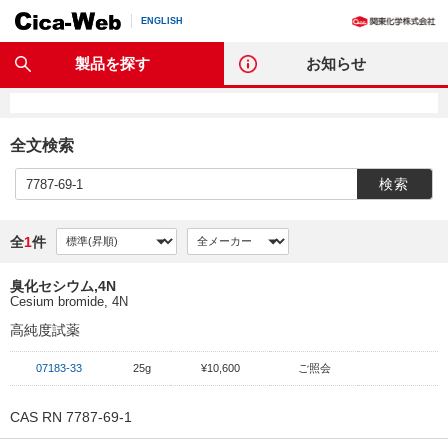
ENGLISH
製品を探す
お知らせ
全文検索
検索
全
1
件
臭化セシウム,4N
Cesium bromide, 4N
高純度試薬
07183-33
25g
¥10,600
ご照会
CAS RN 7787-69-1