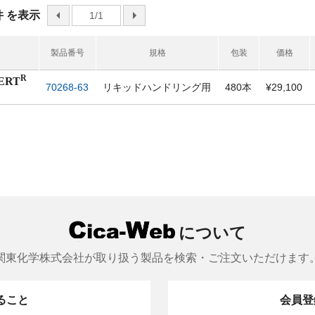
 件 を表示
前へ
1/1
次へ
製品番号
規格
包装
価格
R
ERT
70268-63
リキッドハンドリング用
480本
¥29,100
について
関東化学株式会社が取り扱う製品を検索・ご注文いただけます
きること
会員登