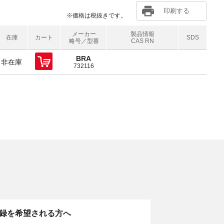
印刷する
※価格は税抜きです。
メーカー
製品情報
在庫
カート
SDS
略号／型番
CAS RN
BRA
非在庫
732116
。
録を希望される方へ