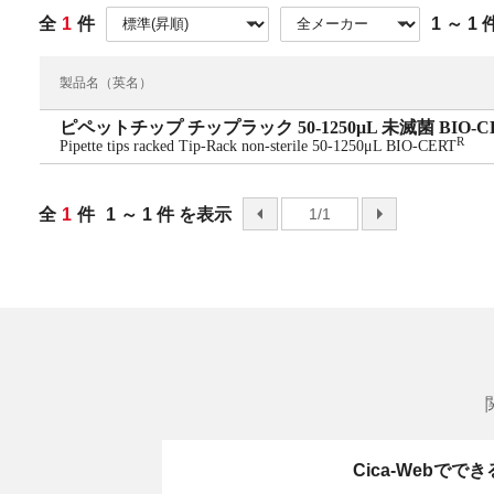
全
1
件
1 ～ 1
製品名（英名）
ピペットチップ チップラック 50-1250μL 未滅菌 BIO-C
R
Pipette tips racked Tip-Rack non-sterile 50-1250μL BIO-CERT
全
1
件
1 ～ 1 件 を表示
前へ
1/1
次へ
Cica-Webでで