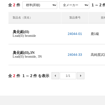
全
2
件
1 ～ 2
製品名（英名）
製品番号
規
臭化鉛(II)
24044-01
鹿1級
Lead(II) bromide
臭化鉛(II),3N
24044-33
高純度試
Lead(II) bromide, 3N
全
2
件
1 ～ 2 件 を表示
前へ
1/1
次へ