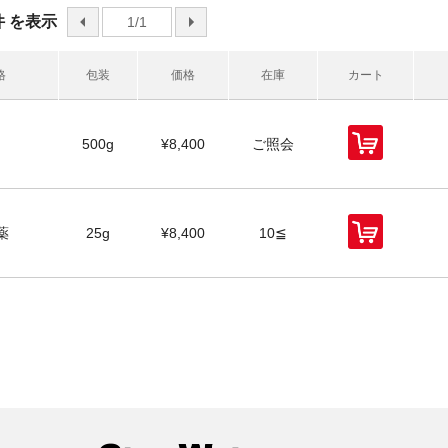
 件 を表示
前へ
1/1
次へ
格
包装
価格
在庫
カート
500g
¥8,400
ご照会
薬
25g
¥8,400
10≦